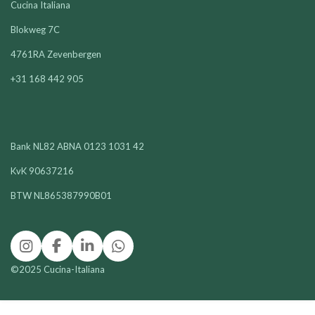
Cucina Italiana
Blokweg 7C
4761RA Zevenbergen
+31 168 442 905
Bank NL82 ABNA 0123 1031 42
KvK 90637216
BTW NL865387990B01
I
F
L
W
n
a
i
h
©2025 Cucina-Italiana
s
c
n
a
t
e
k
t
a
b
e
s