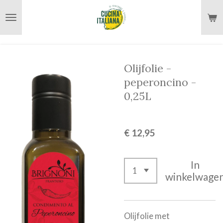
Ga
direct
naar
de
Olijfolie -
hoofdinhoud
peperoncino -
0,25L
€ 12,95
In
winkelwage
Olijfolie met