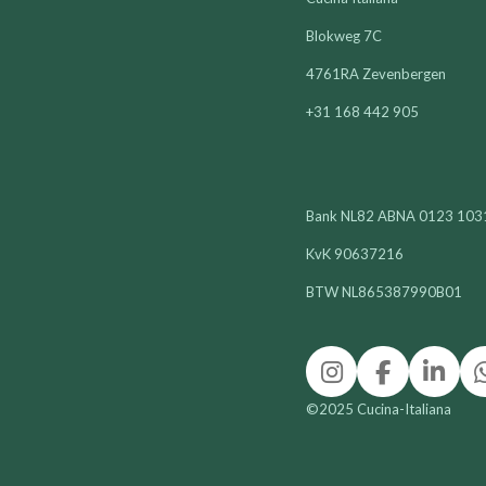
Blokweg 7C
4761RA Zevenbergen
+31 168 442 905
Bank NL82 ABNA 0123 103
KvK 90637216
BTW NL865387990B01
I
F
L
n
a
i
©2025 Cucina-Italiana
s
c
n
t
e
k
a
b
e