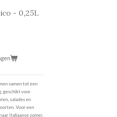
lico - 0,25L
agen
komen samen tot een
g, geschikt voor
ten, salades en
 soorten. Voor een
 naar Italiaanse zomer.