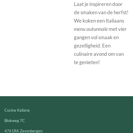
Laat je inspireren door
de smaken van de herfst!
We koken een Italiaans
menu autunnale
met vier
gangen vol smaak en
gezelligheid. Een
culinaire avond om van
te genieten!
Cucina Italiana
Blokweg 7C
4761RA Zevenbergen