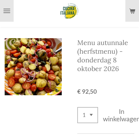
Ga
direct
naar
de
Menu autunnale
hoofdinhoud
(herfstmenu) -
donderdag 8
oktober 2026
€ 92,50
In
winkelwage